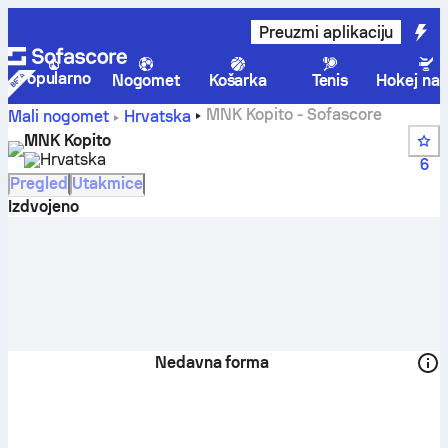
Preuzmi aplikaciju
Popularno
Nogomet
Košarka
Tenis
Hokej na 
MNK Kopito - Sofascore
Mali nogomet
Hrvatska
MNK Kopito
Hrvatska
6
Pregled
Utakmice
Izdvojeno
Nedavna forma