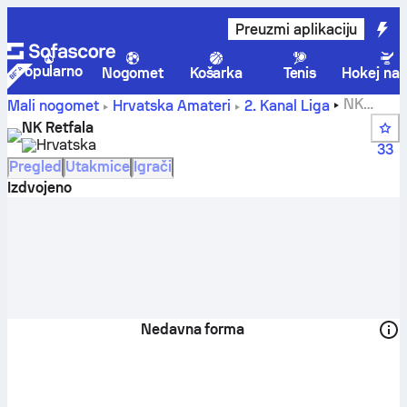
Preuzmi aplikaciju
Popularno
Nogomet
Košarka
Tenis
Hokej na 
NK
Mali nogomet
Hrvatska
Amateri
2. Kanal Liga
Retfala - Sofascore
NK Retfala
Hrvatska
33
Pregled
Utakmice
Igrači
Izdvojeno
Nedavna forma