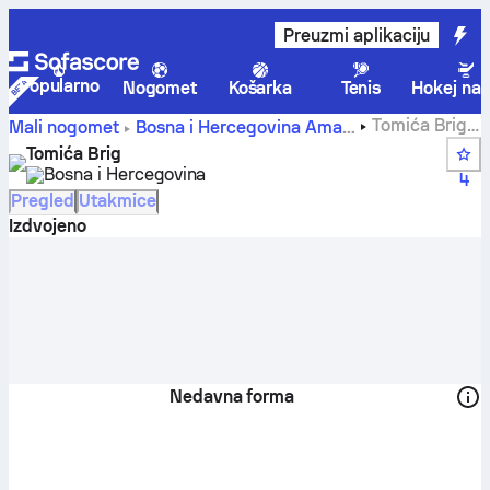
Preuzmi aplikaciju
Popularno
Nogomet
Košarka
Tenis
Hokej na 
Tomića Brig -
Mali nogomet
Bosna i Hercegovina
Amateri
Sofascore
Tomića Brig
Bosna i Hercegovina
4
Pregled
Utakmice
Izdvojeno
Nedavna forma