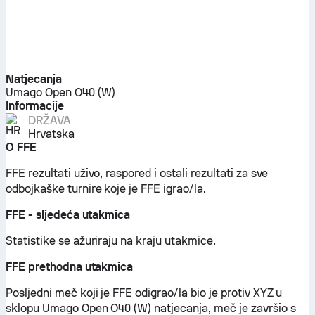
Natjecanja
Umago Open O40 (W)
Informacije
DRŽAVA
Hrvatska
O FFE
FFE rezultati uživo, raspored i ostali rezultati za sve
odbojkaške turnire koje je FFE igrao/la.
FFE - sljedeća utakmica
Statistike se ažuriraju na kraju utakmice.
FFE prethodna utakmica
Posljedni meč koji je FFE odigrao/la bio je protiv XYZ u
sklopu Umago Open O40 (W) natjecanja, meč je završio s