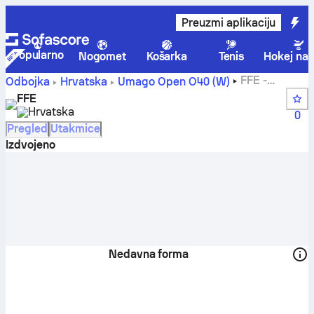
Preuzmi aplikaciju
Popularno
Nogomet
Košarka
Tenis
Hokej na 
FFE -
Odbojka
Hrvatska
Umago Open O40 (W)
rezultati uživo, raspored, utakmice i poredak | Sofascore
FFE
Hrvatska
0
Pregled
Utakmice
Izdvojeno
Nedavna forma