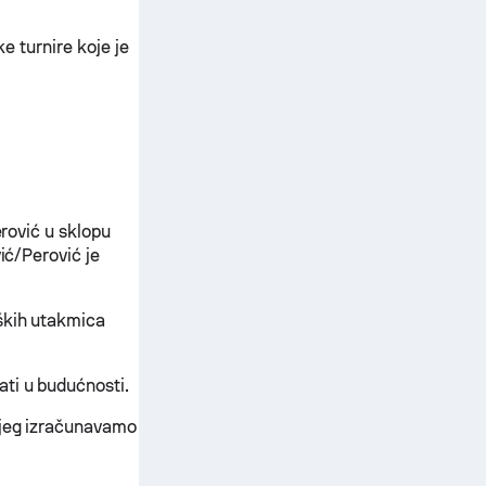
ke turnire koje je
erović u sklopu
ić/Perović je
ških utakmica
ati u budućnosti.
ojeg izračunavamo