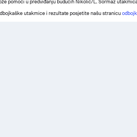
može pomoći u predviđanju budućih Nikolić/L. Šormaz utakmica
dbojkaške utakmice i rezultate posjetite našu stranicu
odbojk