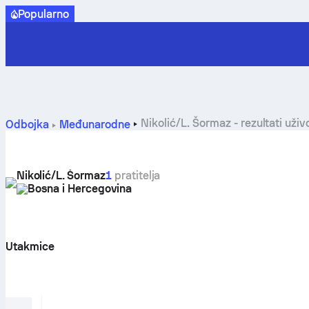
Popularno
Nikolić/L. Šormaz - rezultati uži
Odbojka
Međunarodne
Nikolić/L. Šormaz
1
pratitelja
Bosna i Hercegovina
Utakmice