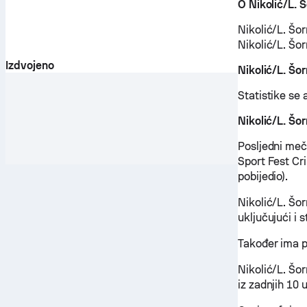
O Nikolić/L. 
Nikolić/L. Šor
Nikolić/L. Šor
Izdvojeno
Nikolić/L. Šo
Statistike se 
Nikolić/L. Š
Posljedni meč 
Sport Fest Cri
pobijedio).
Nikolić/L. Šo
uključujući i 
Također ima p
Nikolić/L. Šo
iz zadnjih 10 