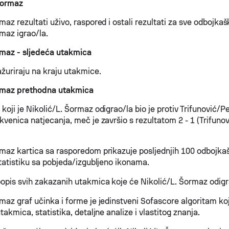
Šormaz
maz rezultati uživo, raspored i ostali rezultati za sve odbojkaš
maz igrao/la.
rmaz - sljedeća utakmica
ažuriraju na kraju utakmice.
ormaz prethodna utakmica
koji je Nikolić/L. Šormaz odigrao/la bio je protiv Trifunović/P
kvenica natjecanja, meč je završio s rezultatom 2 - 1 (Trifunov
rmaz kartica sa rasporedom prikazuje posljednjih 100 odbojka
statistiku sa pobjeda/izgubljeno ikonama.
opis svih zakazanih utakmica koje će Nikolić/L. Šormaz odigr
rmaz graf učinka i forme je jedinstveni Sofascore algoritam k
utakmica, statistika, detaljne analize i vlastitog znanja.