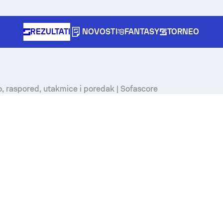
REZULTATI
NOVOSTI
FANTASY
TORNEO
vo, raspored, utakmice i poredak | Sofascore