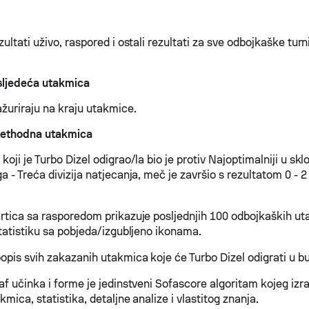
zultati uživo, raspored i ostali rezultati za sve odbojkaške turn
 sljedeća utakmica
ažuriraju na kraju utakmice.
prethodna utakmica
koji je Turbo Dizel odigrao/la bio je protiv Najoptimalniji u sk
a - Treća divizija natjecanja, meč je završio s rezultatom 0 - 2 
artica sa rasporedom prikazuje posljednjih 100 odbojkaških u
statistiku sa pobjeda/izgubljeno ikonama.
opis svih zakazanih utakmica koje će Turbo Dizel odigrati u b
raf učinka i forme je jedinstveni Sofascore algoritam kojeg iz
kmica, statistika, detaljne analize i vlastitog znanja.