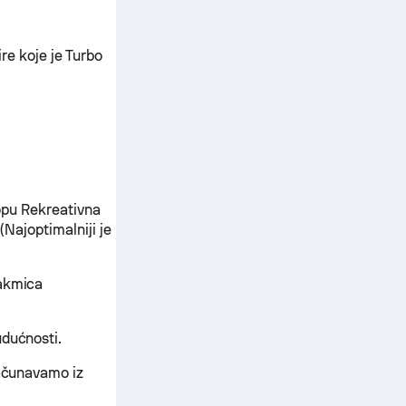
ire koje je Turbo
lopu Rekreativna
(Najoptimalniji je
takmica
udućnosti.
računavamo iz