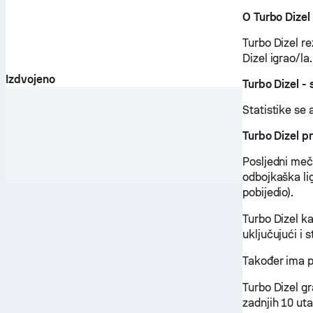
O Turbo Dizel
Turbo Dizel re
Dizel igrao/la.
Izdvojeno
Turbo Dizel -
Statistike se 
Turbo Dizel 
Posljedni meč 
odbojkaška lig
pobijedio).
Turbo Dizel k
uključujući i 
Također ima p
Turbo Dizel g
zadnjih 10 uta