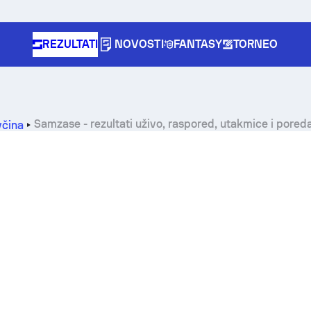
REZULTATI
NOVOSTI
FANTASY
TORNEO
Samzase - rezultati uživo, raspored, utakmice i pored
včina