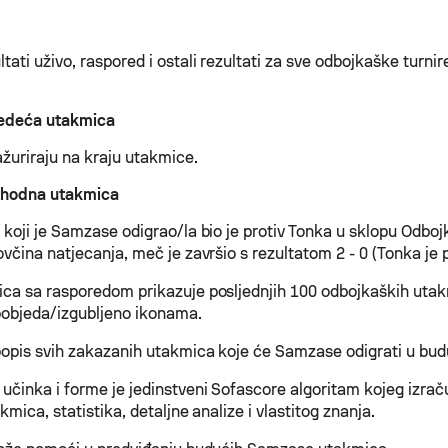
ati uživo, raspored i ostali rezultati za sve odbojkaške turni
jedeća utakmica
ažuriraju na kraju utakmice.
thodna utakmica
 koji je Samzase odigrao/la bio je protiv Tonka u sklopu Odboj
včina natjecanja, meč je završio s rezultatom 2 - 0 (Tonka je p
ca sa rasporedom prikazuje posljednjih 100 odbojkaških utakm
 pobjeda/izgubljeno ikonama.
opis svih zakazanih utakmica koje će Samzase odigrati u bud
učinka i forme je jedinstveni Sofascore algoritam kojeg izra
kmica, statistika, detaljne analize i vlastitog znanja.