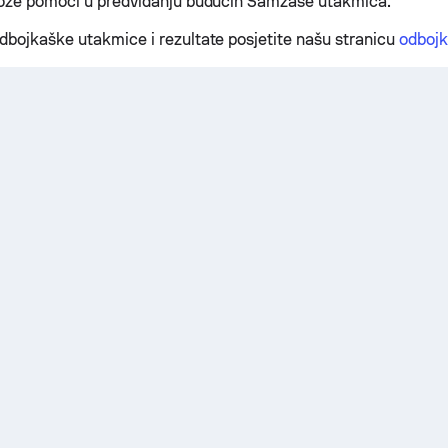
može pomoći u predviđanju budućih Samzase utakmica.
dbojkaške utakmice i rezultate posjetite našu stranicu
odbojk