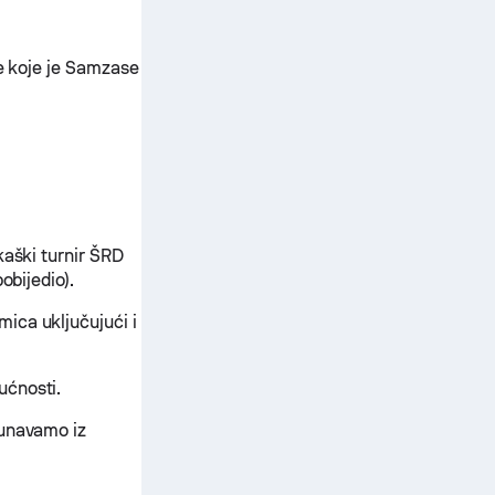
re koje je Samzase
kaški turnir ŠRD
obijedio).
ica uključujući i
ućnosti.
čunavamo iz