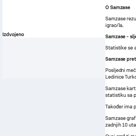
O Samzase
Samzase rezult
igrao/la.
Izdvojeno
Samzase - sl
Statistike se 
Samzase pre
Posljedni meč
Ledinice Turko
Samzase karti
statistiku sa
Također ima p
Samzase graf 
zadnjih 10 uta