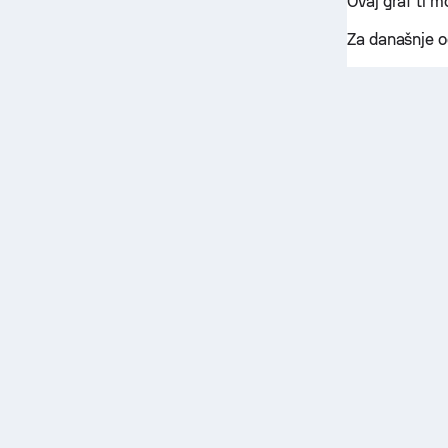
Ovaj graf ti 
Za današnje o