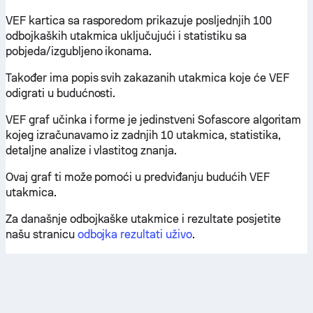
VEF kartica sa rasporedom prikazuje posljednjih 100
odbojkaških utakmica uključujući i statistiku sa
pobjeda/izgubljeno ikonama.
Također ima popis svih zakazanih utakmica koje će VEF
odigrati u budućnosti.
VEF graf učinka i forme je jedinstveni Sofascore algoritam
kojeg izračunavamo iz zadnjih 10 utakmica, statistika,
detaljne analize i vlastitog znanja.
Ovaj graf ti može pomoći u predviđanju budućih VEF
utakmica.
Za današnje odbojkaške utakmice i rezultate posjetite
našu stranicu
odbojka rezultati uživo
.