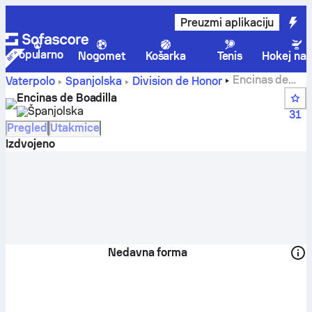
Preuzmi aplikaciju
Popularno
Nogomet
Košarka
Tenis
Hokej na 
Encinas de
Vaterpolo
Španjolska
Division de Honor
Boadilla rezultati uživo, raspored i rezultati - Vaterpolo
Encinas de Boadilla
Španjolska
31
Pregled
Utakmice
Izdvojeno
Nedavna forma