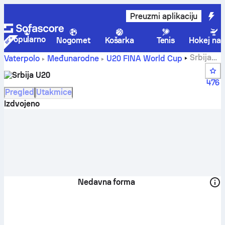
Preuzmi aplikaciju
Popularno
Nogomet
Košarka
Tenis
Hokej na 
Srbija
Vaterpolo
Međunarodne
U20 FINA World Cup
rezultati uživo, raspored i rezultati - Vaterpolo
Srbija U20
476
Pregled
Utakmice
Izdvojeno
Nedavna forma