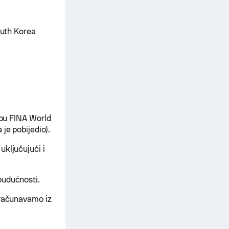
outh Korea
opu FINA World
je pobijedio).
uključujući i
budućnosti.
zračunavamo iz