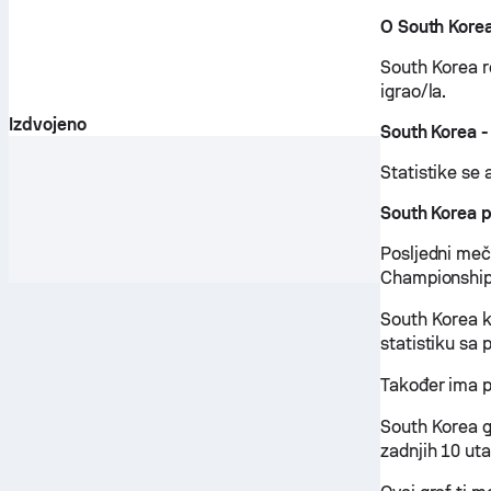
O South Kore
South Korea re
igrao/la.
Izdvojeno
South Korea -
Statistike se 
South Korea 
Posljedni meč 
Championships
South Korea k
statistiku sa
Također ima p
South Korea g
zadnjih 10 uta