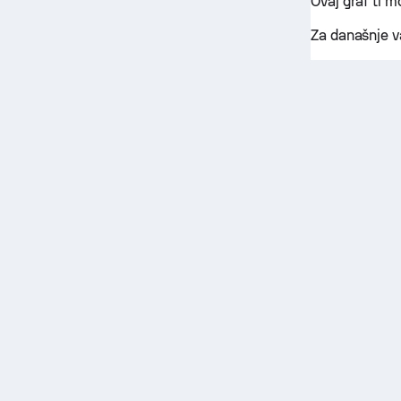
Ovaj graf ti 
Za današnje v