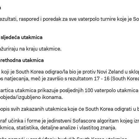
a
zultati, raspored i poredak za sve vaterpolo turnire koje je S
 sljedeća utakmica
ažuriraju na kraju utakmice.
prethodna utakmica
koji je South Korea odigrao/la bio je protiv Novi Zeland u skl
 natjecanja, meč je završio s rezultatom 17 - 16 (South Korea 
artica utakmica prikazuje posljednjih 100 vaterpolo utakmica 
 pobjeda/izgubljeno ikonama.
opis svih zakazanih utakmica koje će South Korea odigrati u 
raf učinka i forme je jedinstveni Sofascore algoritam kojeg i
kmica, statistika, detaljne analize i vlastitog znanja.