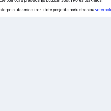
može pomoći u predviđanju budućih South Korea utakmica.
aterpolo utakmice i rezultate posjetite našu stranicu
vaterpolo