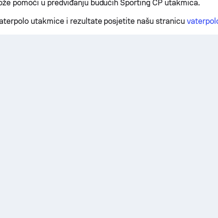
može pomoći u predviđanju budućih Sporting CP utakmica.
aterpolo utakmice i rezultate posjetite našu stranicu
vaterpolo