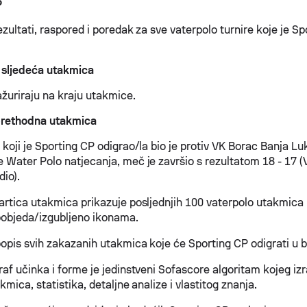
P
zultati, raspored i poredak za sve vaterpolo turnire koje je S
 sljedeća utakmica
ažuriraju na kraju utakmice.
prethodna utakmica
koji je Sporting CP odigrao/la bio je protiv VK Borac Banja Lu
 Water Polo natjecanja, meč je završio s rezultatom 18 - 17 
dio).
artica utakmica prikazuje posljednjih 100 vaterpolo utakmica u
 pobjeda/izgubljeno ikonama.
opis svih zakazanih utakmica koje će Sporting CP odigrati u 
raf učinka i forme je jedinstveni Sofascore algoritam kojeg i
kmica, statistika, detaljne analize i vlastitog znanja.