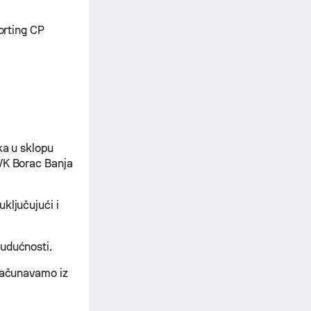
porting CP
ka u sklopu
(VK Borac Banja
ključujući i
budućnosti.
zračunavamo iz