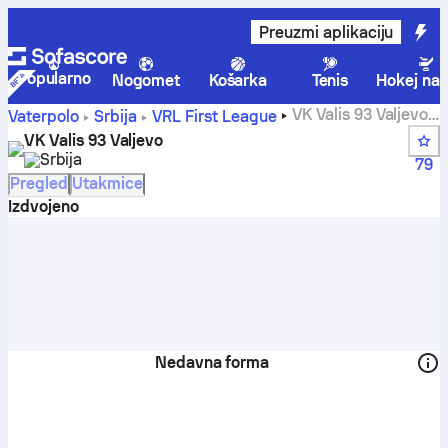
Preuzmi aplikaciju
Popularno
Nogomet
Košarka
Tenis
Hokej na 
VK Valis 93 Valjevo
Vaterpolo
Srbija
VRL First League
rezultati uživo, raspored i rezultati - Vaterpolo
VK Valis 93 Valjevo
Srbija
79
Pregled
Utakmice
Izdvojeno
Nedavna forma