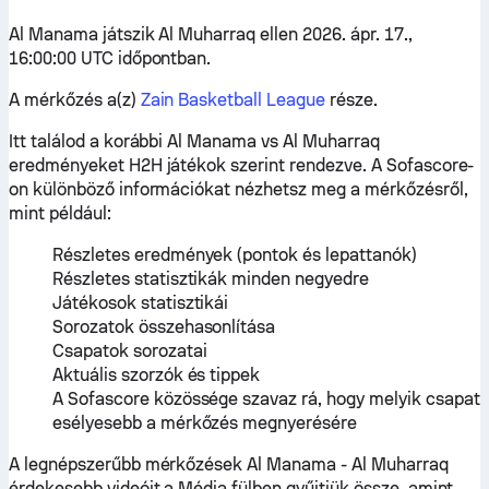
Al Manama játszik Al Muharraq ellen 2026. ápr. 17.,
16:00:00 UTC időpontban.
A mérkőzés a(z)
Zain Basketball League
része.
Itt találod a korábbi Al Manama vs Al Muharraq
eredményeket H2H játékok szerint rendezve. A Sofascore-
on különböző információkat nézhetsz meg a mérkőzésről,
mint például:
Részletes eredmények (pontok és lepattanók)
Részletes statisztikák minden negyedre
Játékosok statisztikái
Sorozatok összehasonlítása
Csapatok sorozatai
Aktuális szorzók és tippek
A Sofascore közössége szavaz rá, hogy melyik csapat
esélyesebb a mérkőzés megnyerésére
A legnépszerűbb mérkőzések Al Manama - Al Muharraq
érdekesebb videóit a Média fülben gyűjtjük össze, amint