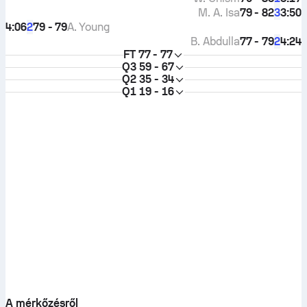
M. A. Isa
79 - 82
3:50
3
4:06
79 - 79
A. Young
2
B. Abdulla
77 - 79
4:24
2
FT
77 - 77
Q3
59 - 67
Q2
35 - 34
Q1
19 - 16
A mérkőzésről