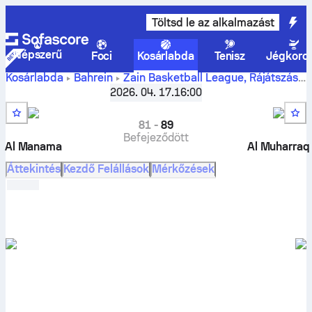
Töltsd le az alkalmazást
Népszerű
Foci
Kosárlabda
Tenisz
Jégkoro
Kosárlabda
Bahrein
Zain Basketball League, Rájátszás
Al Manama vs Al Muharraq élő eredmények,
2026. 04. 17.
16:00
összehasonlítás, program, tippek és statisztikák
81
-
89
Befejeződött
Al Manama
Al Muharraq
Áttekintés
Kezdő Felállások
Mérkőzések