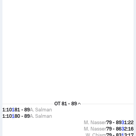
OT
81 - 89
1:10
81 - 89
A. Salman
1
1:10
80 - 89
A. Salman
1
M. Nasser
79 - 89
1:22
3
M. Nasser
79 - 86
2:16
3
W. Chism
79 - 83
3:17
1