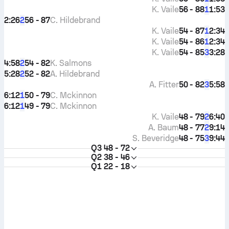
K. Vaile
56 - 88
1:53
1
2:26
56 - 87
C. Hildebrand
2
K. Vaile
54 - 87
2:34
1
K. Vaile
54 - 86
2:34
1
K. Vaile
54 - 85
3:28
3
4:58
54 - 82
K. Salmons
2
5:28
52 - 82
A. Hildebrand
2
A. Fitter
50 - 82
5:58
3
6:12
50 - 79
C. Mckinnon
1
6:12
49 - 79
C. Mckinnon
1
K. Vaile
48 - 79
6:40
2
A. Baum
48 - 77
9:14
2
S. Beveridge
48 - 75
9:44
3
Q3
48 - 72
Q2
38 - 46
Q1
22 - 18