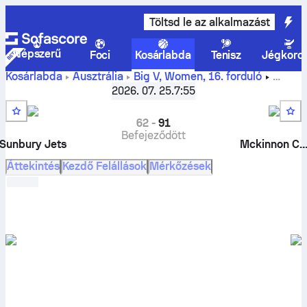
Töltsd le az alkalmazást
Népszerű
Foci
Kosárlabda
Tenisz
Jégkoro
Kosárlabda
Ausztrália
Big V, Women
,
16. forduló
Sunbury Jets vs Mckinnon Cougars élő eredmények,
2026. 07. 25.
7:55
összehasonlítás, program, tippek és statisztikák
62
-
91
Befejeződött
Sunbury Jets
Mckinnon Couga
Áttekintés
Kezdő Felállások
Mérkőzések