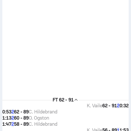
FT
62 - 91
K. Vaile
62 - 91
0:32
2
0:53
62 - 89
C. Hildebrand
2
1:13
60 - 89
O. Ogston
2
1:47
58 - 89
C. Hildebrand
2
K. Vaile
56 - 89
1:53
1