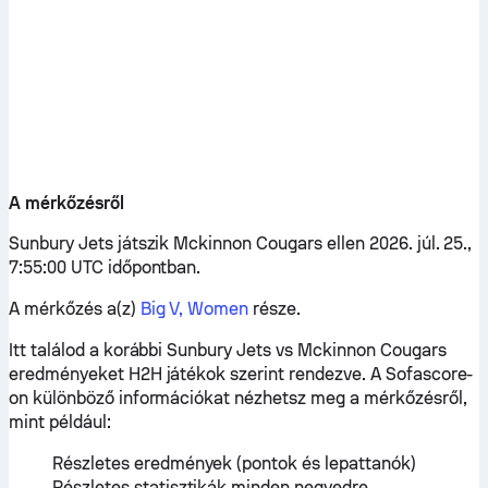
A mérkőzésről
Sunbury Jets játszik Mckinnon Cougars ellen 2026. júl. 25.,
7:55:00 UTC időpontban.
A mérkőzés a(z)
Big V, Women
része.
Itt találod a korábbi Sunbury Jets vs Mckinnon Cougars
eredményeket H2H játékok szerint rendezve. A Sofascore-
on különböző információkat nézhetsz meg a mérkőzésről,
mint például:
Részletes eredmények (pontok és lepattanók)
Részletes statisztikák minden negyedre