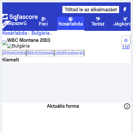
Töltsd le az alkalmazást
Népszerű
Foci
Kosárlabda
Tenisz
Jégkoro
Kosárlabda
Bulgária
WBC
Bulgarian Women's Basketball Championship
WBC Montana 2003
Montana 2003 állások, helyezések, program és játékosok
Bulgária
110
Áttekintés
Mérkőzések
Játékoskeret
Kiemelt
Aktuális forma