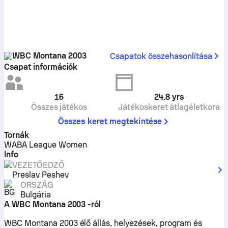
WBC Montana 2003
Csapatok összehasonlítása
Csapat információk
16
24.8
yrs
Összes játékos
Játékoskeret átlagéletkora
Összes keret megtekintése
Tornák
WABA League Women
Info
VEZETŐEDZŐ
Preslav Peshev
ORSZÁG
Bulgária
A WBC Montana 2003 -ról
WBC Montana 2003 élő állás, helyezések, program és