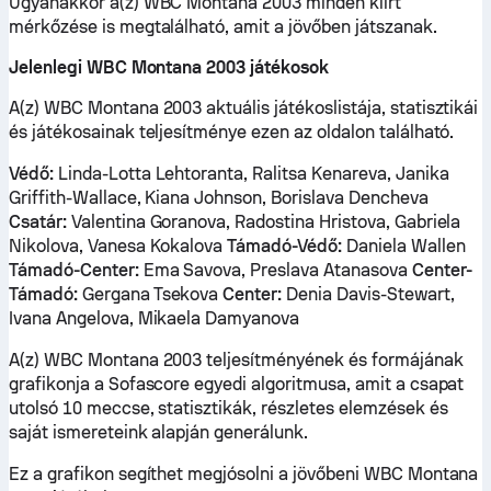
Ugyanakkor a(z) WBC Montana 2003 minden kiírt
mérkőzése is megtalálható, amit a jövőben játszanak.
Jelenlegi WBC Montana 2003 játékosok
A(z) WBC Montana 2003 aktuális játékoslistája, statisztikái
és játékosainak teljesítménye ezen az oldalon található.
Védő:
Linda-Lotta Lehtoranta, Ralitsa Kenareva, Janika
Griffith-Wallace, Kiana Johnson, Borislava Dencheva
Csatár:
Valentina Goranova, Radostina Hristova, Gabriela
Nikolova, Vanesa Kokalova
Támadó-Védő:
Daniela Wallen
Támadó-Center:
Ema Savova, Preslava Atanasova
Center-
Támadó:
Gergana Tsekova
Center:
Denia Davis-Stewart,
Ivana Angelova, Mikaela Damyanova
A(z) WBC Montana 2003 teljesítményének és formájának
grafikonja a Sofascore egyedi algoritmusa, amit a csapat
utolsó 10 meccse, statisztikák, részletes elemzések és
saját ismereteink alapján generálunk.
Ez a grafikon segíthet megjósolni a jövőbeni WBC Montana