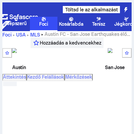
Töltsd le az alkalmazást
Népszerű
Foci
Kosárlabda
Tenisz
Jégkoro
Austin FC
-
San Jose Earthquakes
élő
Foci
USA
MLS
eredmények, H2H eredmények, egymás elleni
Hozzáadás a kedvencekhez
eredmények, előrejelzések
Austin
San Jose
Áttekintés
Kezdő Felállások
Mérkőzések