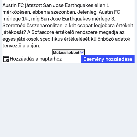
Austin FC
játszott
San Jose Earthquakes
ellen 1
mérkőzésen, ebben a szezonban.
Jelenleg,
Austin FC
mérlege 14., míg
San Jose Earthquakes
mérlege 3..
Szeretnéd összehasonlítani a két csapat legjobbra értékelt
játékosát? A Sofascore értékelő rendszere megadja az
egyes játékosok specifikus értékelését különböző adatok
tényezői alapján.
Mutass többet
Hozzáadás a naptárhoz
Esemény hozzáadása