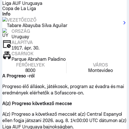
Liga AUF Uruguaya
Copa de La Liga
Info
VEZETŐEDZŐ
Tabare Abayuba Silva Aguilar
ORSZÁG
Uruguay
ALAPÍTVA
1917. ápr. 30.
CSARNOK
Parque Abraham Paladino
FÉRŐHELYEK
VÁROS
8000
Montevideo
A Progreso -ról
Progreso élő állások, játékosok, program az évadra és mai
eredmények elérhetők a Sofascore-on.
A(z) Progreso következő meccse
A(z) Progreso a következő meccsét a(z) Central Espanyol
ellen fogja játszani 2026. aug. 8. 14:00:00 UTC dátumon a(z)
Liga AUF Uruguaya bajnokságban.