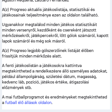
Agustín Requena, Lautaro Fernández
A(z) Progreso aktuális játékoslistája, statisztikái és
játékosainak teljesítménye ezen az oldalon található.
Ugyanakkor megtalálod minden játékos statisztikáit
minden versenyről, kezdőként és csereként játszott
mérkőzésekről, játékpercekről, lőtt gólok számáról, kapott
lapok számáról és még sok másról.
A(z) Progreso legjobb gólszerzőinek listáját élőben
frissítjük minden mérkőzés alatt.
A fenti játékoslistán a játékosokra kattintva
megtekintheted a rendelkezésre álló személyes adatokat,
például állampolgárság, születési dátum, magasság,
kedvenc láb, pozíció, játékos értéke, átigazolási
előzmények stb.
A mai futballprogramot és eredményeket megtekintheted
a
futball élő állások oldalon
.