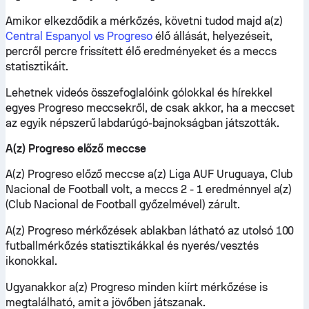
Amikor elkezdődik a mérkőzés, követni tudod majd a(z)
Central Espanyol vs Progreso
élő állását, helyezéseit,
percről percre frissített élő eredményeket és a meccs
statisztikáit.
Lehetnek videós összefoglalóink gólokkal és hírekkel
egyes Progreso meccsekről, de csak akkor, ha a meccset
az egyik népszerű labdarúgó-bajnokságban játszották.
A(z) Progreso előző meccse
A(z) Progreso előző meccse a(z) Liga AUF Uruguaya, Club
Nacional de Football volt, a meccs 2 - 1 eredménnyel a(z)
(Club Nacional de Football győzelmével) zárult.
A(z) Progreso mérkőzések ablakban látható az utolsó 100
futballmérkőzés statisztikákkal és nyerés/vesztés
ikonokkal.
Ugyanakkor a(z) Progreso minden kiírt mérkőzése is
megtalálható, amit a jövőben játszanak.