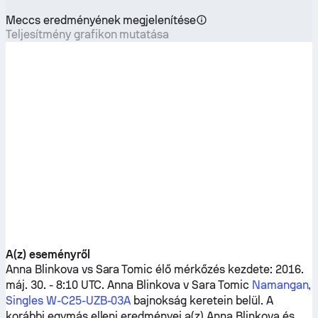
Meccs eredményének megjelenítése
Teljesítmény grafikon mutatása
A(z) eseményről
Anna Blinkova
vs
Sara Tomic
élő mérkőzés kezdete: 2016.
máj. 30. - 8:10 UTC.
Anna Blinkova
v
Sara Tomic
Namangan,
Singles W-C25-UZB-03A
bajnokság keretein belül. A
korábbi egymás elleni eredményei a(z)
Anna Blinkova
és