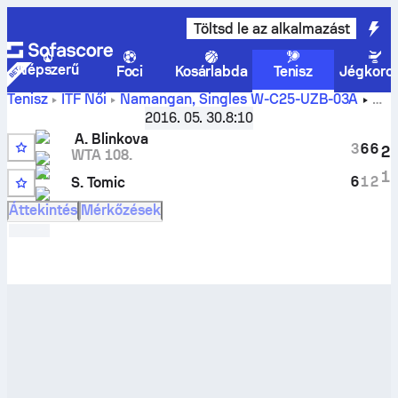
Töltsd le az alkalmazást
Népszerű
Foci
Kosárlabda
Tenisz
Jégkoro
Tenisz
ITF Női
Namangan, Singles W-C25-UZB-03A
Anna Blinkova
vs
Sara Tomic
élő eredmények és H2H
2016. 05. 30.
8:10
eredmények
A. Blinkova
3
6
6
2
WTA 108.
Q
1
6
1
2
S. Tomic
Áttekintés
Mérkőzések