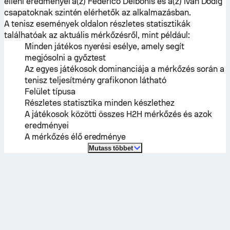
elleni eredményei a(z)
Federico Delbonis
és a(z)
Ivan Dodig
csapatoknak szintén elérhetők az alkalmazásban.
A tenisz események oldalon részletes statisztikák
találhatóak az aktuális mérkőzésről, mint például:
Minden játékos nyerési esélye, amely segít
megjósolni a győztest
Az egyes játékosok dominanciája a mérkőzés során a
tenisz teljesítmény grafikonon látható
Felület típusa
Részletes statisztika minden készlethez
A játékosok közötti összes H2H mérkőzés és azok
eredményei
A mérkőzés élő eredménye
Mutass többet