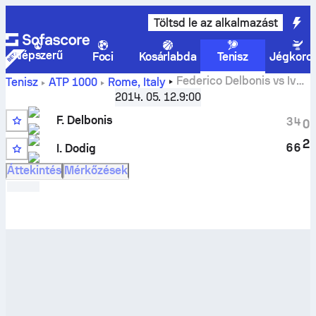
Töltsd le az alkalmazást
Népszerű
Foci
Kosárlabda
Tenisz
Jégkoro
Federico Delbonis
vs
Ivan
Tenisz
ATP
1000
Rome, Italy
Dodig
élő eredmények és H2H eredmények
2014. 05. 12.
9:00
F. Delbonis
3
4
0
2
6
6
I. Dodig
Áttekintés
Mérkőzések