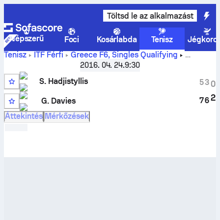
Töltsd le az alkalmazást
Népszerű
Foci
Kosárlabda
Tenisz
Jégkoro
Tenisz
ITF Férfi
Greece F6, Singles Qualifying
Hadjistyllis S.
vs
George Davies
élő eredmények és H2H
2016. 04. 24.
9:30
eredmények
S. Hadjistyllis
5
3
0
2
7
6
G. Davies
15
Áttekintés
Mérkőzések