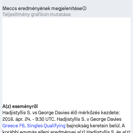
Meccs eredményének megjelenítése
Teljesítmény grafikon mutatása
A(z) eseményről
Hadjistyllis S.
vs
George Davies
élő mérkőzés kezdete:
2016. ápr. 24. - 9:30 UTC.
Hadjistyllis S.
v
George Davies
Greece F6, Singles Qualifying
bajnokság keretein belül. A
korábbi egymás elleni eredményei a(z)
Hadjistyllis S.
és a(z)