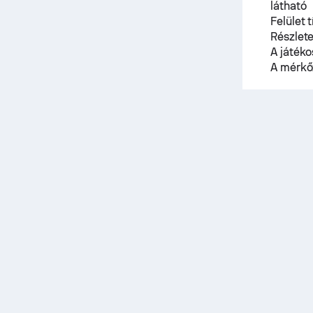
látható
Felület 
Részlete
A játék
A mérkő