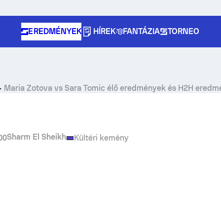
EREDMÉNYEK
HÍREK
FANTÁZIA
TORNEO
Maria Zotova
vs
Sara Tomic
élő eredmények és H2H eredm
Sharm El Sheikh
00
Kültéri kemény