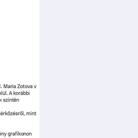
C.
Maria Zotova
v
lül. A korábbi
 szintén
mérkőzésről, mint
ény grafikonon