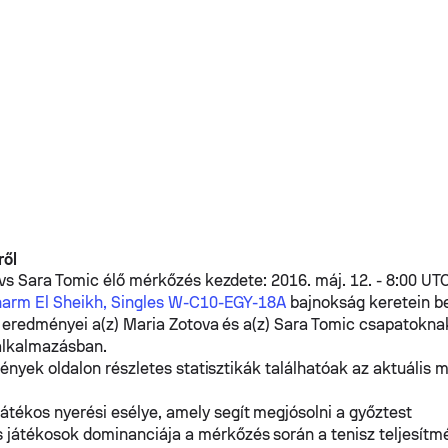
ről
vs
Sara Tomic
élő mérkőzés kezdete: 2016. máj. 12. - 8:00 UT
arm El Sheikh, Singles W-C10-EGY-18A
bajnokság keretein be
 eredményei a(z)
Maria Zotova
és a(z)
Sara Tomic
csapatoknak
alkalmazásban.
ények oldalon részletes statisztikák találhatóak az aktuális 
átékos nyerési esélye, amely segít megjósolni a győztest
 játékosok dominanciája a mérkőzés során a tenisz teljesítm