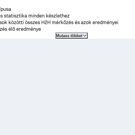
típusa
s statisztika minden készlethez
osok közötti összes H2H mérkőzés és azok eredményei
zés élő eredménye
Mutass többet