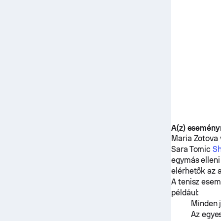
A(z) esemény
Maria Zotova
Sara Tomic
Sh
egymás elleni
elérhetők az 
A tenisz esem
például:
Minden j
Az egyes