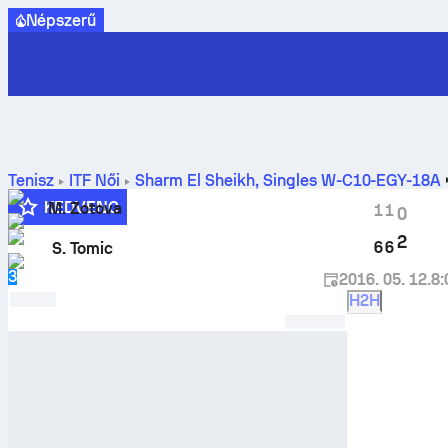
Népszerű
Tenisz
ITF Női
Sharm El Sheikh, Singles W-C10-EGY-18A
KEDVENC
M. Zotova
1
1
0
2
6
6
S. Tomic
3
2016. 05. 12.
8:
H2H