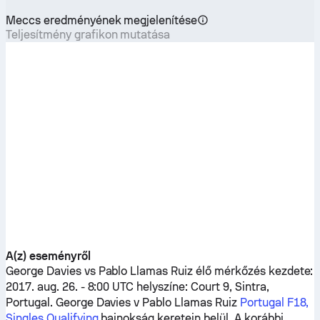
Meccs eredményének megjelenítése
Teljesítmény grafikon mutatása
A(z) eseményről
George Davies
vs
Pablo Llamas Ruiz
élő mérkőzés kezdete:
2017. aug. 26. - 8:00 UTC helyszíne: Court 9, Sintra,
Portugal.
George Davies
v
Pablo Llamas Ruiz
Portugal F18,
Singles Qualifying
bajnokság keretein belül. A korábbi