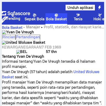
Unduh aplikasi
Trending
Sepak Bola
Bola Basket
Tenis
Hoki e
Manajer
Profil, statistik, dan riwayat karier
Bola Basket
Yvan De Vreugh
Yvan De Vreugh
Rincian
Pertandingan
United Woluwe Basket
KEWARGANEGARAAN
7 FEB 1969
BEL
57 thn
Tentang Yvan De Vreugh
Informasi tentang Yvan De Vreugh tersedia di halaman
profil manajer.
Yvan De Vreugh (57 tahun) adalah pelatih
United Woluwe
Basket
saat ini.
Profil manajer Yvan De Vreugh menampilkan data manajer
yang tersedia, seperti poin rata-rata per pertandingan,
performa hasil kariernya (menang/seri/kalah), riwayat
karier, dan data spesifik seperti “waktu yang dihabiskan
sebagai manajer” dan “waktu yang dihabiskan tanpa tim ”.