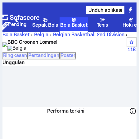
Unduh aplikasi
Trending
Sepak Bola
Bola Basket
Tenis
Hoki e
Bola Basket
Belgia
Belgian Basketball 2nd Division
Skor, klasemen, jadwal, dan pemain BBC Croonen Lommel
BBC Croonen Lommel
Belgia
118
Ringkasan
Pertandingan
Roster
Unggulan
Performa terkini