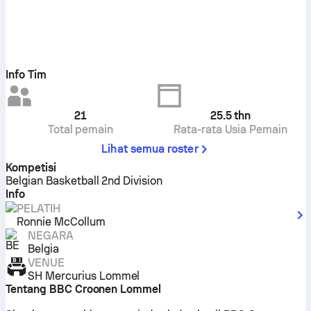
Info Tim
21
25.5
thn
Total pemain
Rata-rata Usia Pemain
Lihat semua roster
Kompetisi
Belgian Basketball 2nd Division
Info
PELATIH
Ronnie McCollum
NEGARA
Belgia
VENUE
SH Mercurius Lommel
Tentang BBC Croonen Lommel