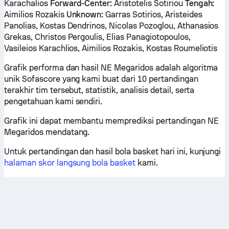
Karachalios
Forward-Center:
Aristotelis Sotiriou
Tengah:
Aimilios Rozakis
Unknown:
Garras Sotirios, Aristeides
Panolias, Kostas Dendrinos, Nicolas Pozoglou, Athanasios
Grekas, Christos Pergoulis, Elias Panagiotopoulos,
Vasileios Karachlios, Aimilios Rozakis, Kostas Roumeliotis
Grafik performa dan hasil NE Megaridos adalah algoritma
unik Sofascore yang kami buat dari 10 pertandingan
terakhir tim tersebut, statistik, analisis detail, serta
pengetahuan kami sendiri.
Grafik ini dapat membantu memprediksi pertandingan NE
Megaridos mendatang.
Untuk pertandingan dan hasil bola basket hari ini, kunjungi
halaman skor langsung bola basket
kami.