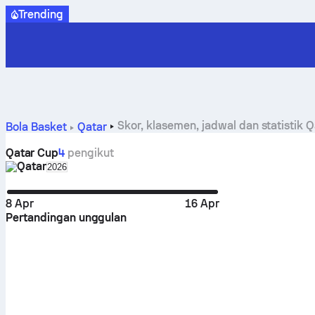
Trending
Skor, klasemen, jadwal dan statistik 
Bola Basket
Qatar
Qatar Cup
4
pengikut
Qatar
Select season in unique tournament header
2026
8 Apr
16 Apr
Pertandingan unggulan