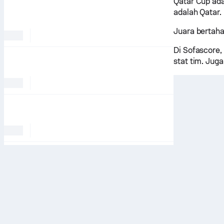
Qatar Cup ad
adalah Qatar.
Juara bertaha
Di Sofascore,
stat tim. Jug