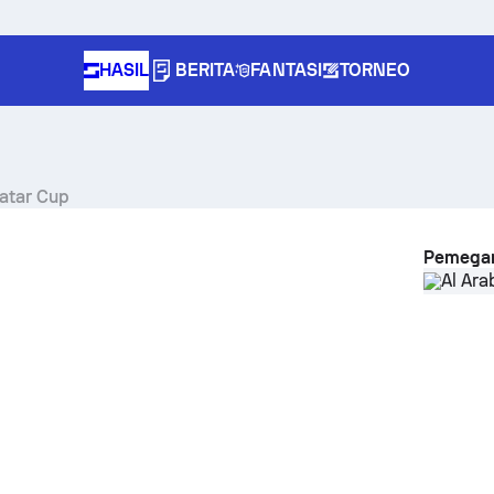
HASIL
BERITA
FANTASI
TORNEO
Qatar Cup
Pemegan
Al Ara