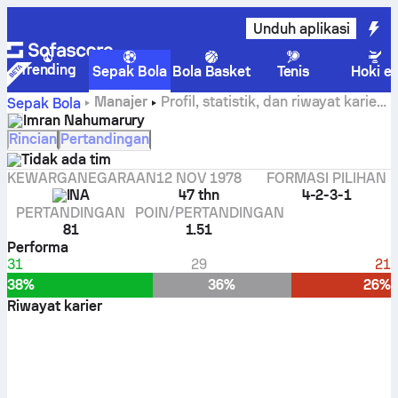
Unduh aplikasi
Trending
Sepak Bola
Bola Basket
Tenis
Hoki e
Manajer
Profil, statistik, dan riwayat karier
Sepak Bola
Imran Nahumarury
Imran Nahumarury
Rincian
Pertandingan
Tidak ada tim
KEWARGANEGARAAN
12 NOV 1978
FORMASI PILIHAN
INA
47 thn
4-2-3-1
PERTANDINGAN
POIN/PERTANDINGAN
81
1.51
Performa
31
29
21
38%
36%
26%
Riwayat karier