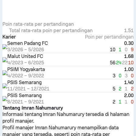
Poin rata-rata per pertandingan
Total rata-rata poin per pertandingan
1.51
Karier
Poin per pertandingan
Semen Padang FC
0.30
10
1
0
9
3/2026
–
5/2026
Malut United FC
1.68
56
24
22
10
4/2023
–
6/2025
PSIM Yogyakarta
1.00
3
0
3
0
4/2022
–
9/2022
PSIS Semarang
1.40
5
2
1
2
11/2021
–
12/2021
PSIS Semarang
2.00
2
1
1
0
8/2021
–
9/2021
Tentang Imran Nahumarury
Informasi tentang Imran Nahumarury tersedia di halaman
profil manajer.
Profil manajer Imran Nahumarury menampilkan data
manajer yang tersedia, seperti poin rata-rata per