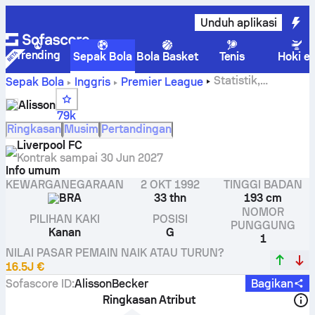
Unduh aplikasi
Trending
Sepak Bola
Bola Basket
Tenis
Hoki e
Statistik,
Sepak Bola
Inggris
Premier League
peringkat, dan gol Alisson
Alisson
79k
Ringkasan
Musim
Pertandingan
Liverpool FC
Kontrak sampai
30 Jun 2027
Info umum
KEWARGANEGARAAN
2 OKT 1992
TINGGI BADAN
BRA
33 thn
193 cm
NOMOR
PILIHAN KAKI
POSISI
PUNGGUNG
Kanan
G
1
NILAI PASAR PEMAIN NAIK ATAU TURUN?
16.5J €
Sofascore ID
:
AlissonBecker
Bagikan
Ringkasan Atribut