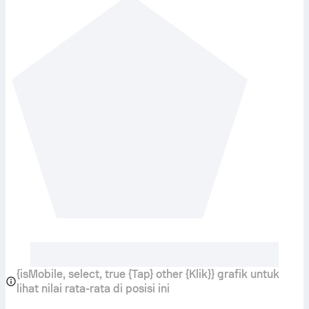
{isMobile, select, true {Tap} other {Klik}} grafik untuk
lihat nilai rata-rata di posisi ini