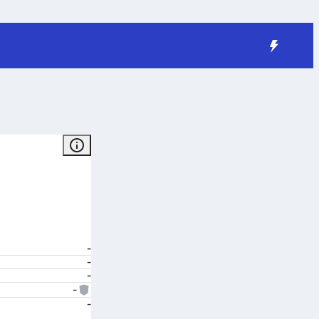
-
-
-
-
-