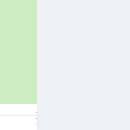
-
-
-