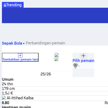
Trending
Perbandingan pemain
Sepak Bola
Tambahkan pemain lain
Pilih pemain
Carlos Alberto
-
Penyerang
25/26
Umum
24
thn
179 cm
1.5J €
Al-Ittihad Kalba
6.80
R
Heatmap musim