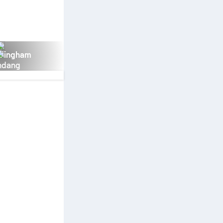
llingham
ndang