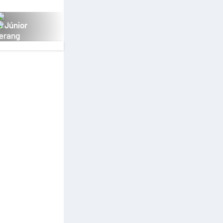
s Júnior
erang