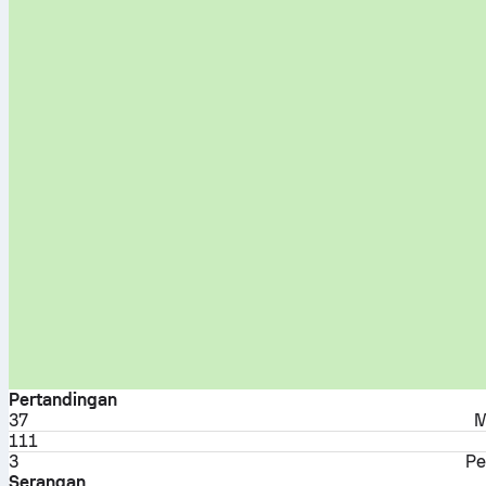
Pertandingan
37
M
111
3
Pe
Serangan