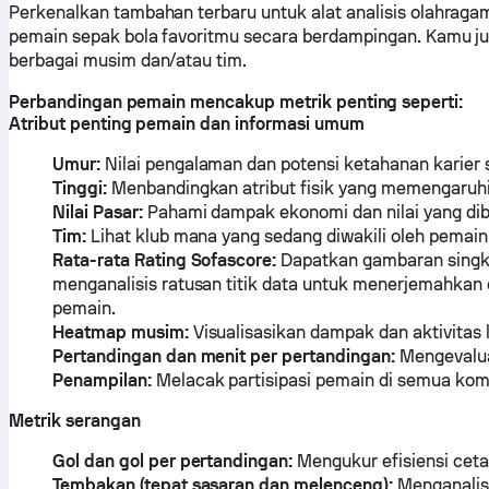
Perkenalkan tambahan terbaru untuk alat analisis olahr
pemain sepak bola favoritmu secara berdampingan. Kamu 
berbagai musim dan/atau tim.
Perbandingan pemain mencakup metrik penting seperti:
Atribut penting pemain dan informasi umum
Umur:
Nilai pengalaman dan potensi ketahanan karier 
Tinggi:
Menbandingkan atribut fisik yang memengaruh
Nilai Pasar:
Pahami dampak ekonomi dan nilai yang dib
Tim:
Lihat klub mana yang sedang diwakili oleh pemain
Rata-rata Rating Sofascore:
Dapatkan gambaran singka
menganalisis ratusan titik data untuk menerjemahkan 
pemain.
Heatmap musim:
Visualisasikan dampak dan aktivitas
Pertandingan dan menit per pertandingan:
Mengevalua
Penampilan:
Melacak partisipasi pemain di semua komp
Metrik serangan
Gol dan gol per pertandingan:
Mengukur efisiensi ceta
Tembakan (tepat sasaran dan melenceng):
Menganalisa