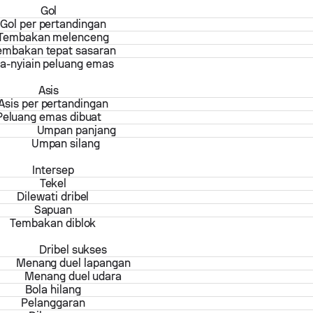
Gol
Gol per pertandingan
Tembakan melenceng
embakan tepat sasaran
a-nyiain peluang emas
Asis
Asis per pertandingan
Peluang emas dibuat
Umpan panjang
Umpan silang
Intersep
Tekel
Dilewati dribel
Sapuan
Tembakan diblok
Dribel sukses
Menang duel lapangan
Menang duel udara
Bola hilang
Pelanggaran