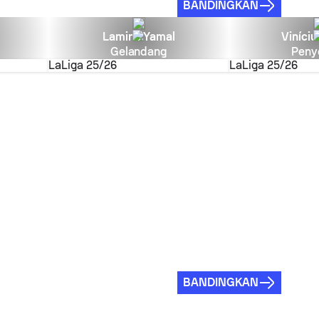
BANDINGKAN
Lamine Yamal
Viníciu
Gelandang
Peny
LaLiga
25/26
LaLiga
25/26
BANDINGKAN