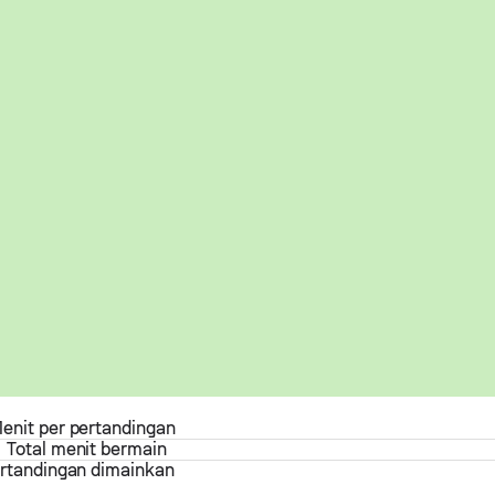
enit per pertandingan
Total menit bermain
rtandingan dimainkan