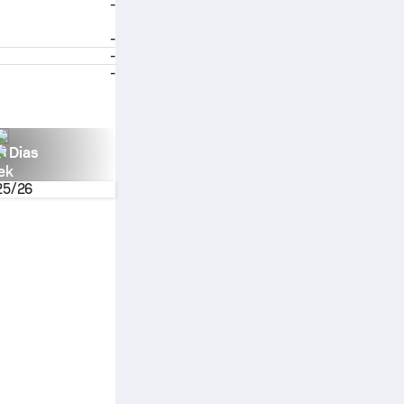
-
-
-
-
n Dias
ek
25/26