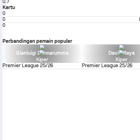
0.7
Kartu
0
0
0
Perbandingan pemain populer
Gianluigi Donnarumma
David Raya
Kiper
Kiper
Premier League
25/26
Premier League
25/26