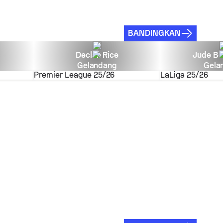
BANDINGKAN
Declan Rice
Jude Be
Gelandang
Gela
Premier League
25/26
LaLiga
25/26