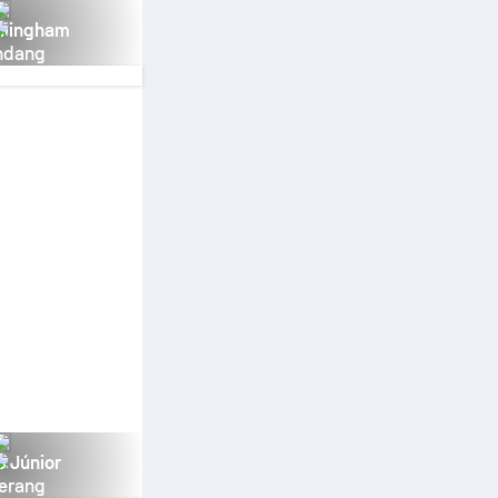
llingham
ndang
s Júnior
erang