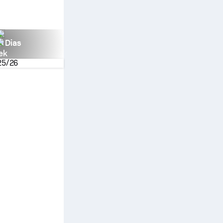
n Dias
ek
25/26