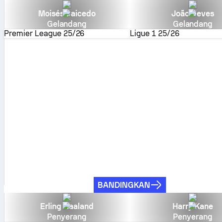
Moisés Caicedo
João Neves
Gelandang
Gelandang
Premier League
25/26
Ligue 1
25/26
BANDINGKAN
Erling Haaland
Harry Kane
Penyerang
Penyerang