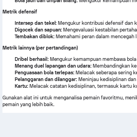
Bola jauh dan umpan silang:
Mengukur kemampuan mendi
Metrik defensif
Intersep dan tekel:
Mengukur kontribusi defensif dan
Digocek dan sapuan:
Mengevaluasi kestabilan pertahan
Tembakan diblok:
Memahami peran dalam mencegah l
Metrik lainnya (per pertandingan)
Dribel berhasil:
Mengukur kemampuan membawa bola m
Menang duel lapangan dan udara:
Membandingkan kebe
Penguasaan bola terlepas:
Melacak seberapa sering ke
Pelanggaran dan dilanggar:
Meninjau kedisiplinan dan 
Kartu:
Melacak catatan kedisiplinan, termasuk kartu k
Gunakan alat ini untuk menganalisa pemain favoritmu, meni
pemain yang lebih baik.