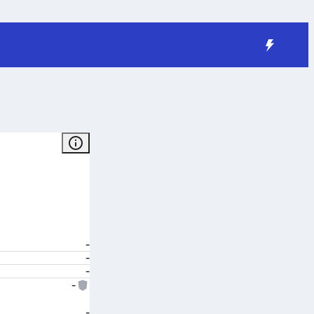
-
-
-
-
-