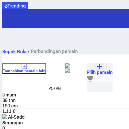
Trending
Perbandingan pemain
Sepak Bola
Tambahkan pemain lain
Pilih pemain
Romain Saïss
-
Bek
25/26
Umum
36
thn
190 cm
1.1J €
Al-Sadd
Serangan
0