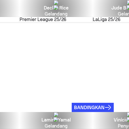
Declan Rice
Jude Be
Gelandang
Gela
Premier League
25/26
LaLiga
25/26
BANDINGKAN
Lamine Yamal
Viníciu
Gelandang
Peny