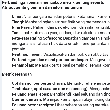
Perbandingan pemain mencakup metrik penting seperti:
Atribut penting pemain dan informasi umum
Umur:
Nilai pengalaman dan potensi ketahanan karier 
Tinggi:
Menbandingkan atribut fisik yang memengaruh
Nilai Pasar:
Pahami dampak ekonomi dan nilai yang dib
Tim:
Lihat klub mana yang sedang diwakili oleh pemain
Rata-rata Rating Sofascore:
Dapatkan gambaran singka
menganalisis ratusan titik data untuk menerjemahkan 
pemain.
Heatmap musim:
Visualisasikan dampak dan aktivitas
Pertandingan dan menit per pertandingan:
Mengevalua
Penampilan:
Melacak partisipasi pemain di semua komp
Metrik serangan
Gol dan gol per pertandingan:
Mengukur efisiensi ceta
Tembakan (tepat sasaran dan melenceng):
Menganalisa
Peluang emas lepas:
Mengidentifikasi peluang dan ting
Operan dan asis:
Meninjau kemampuan playmaking dan
Peluang besar tercipta:
Lihat seberapa sering mereka