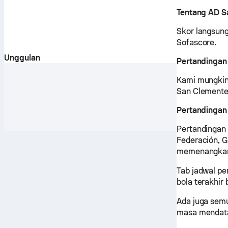
Tentang AD S
Skor langsung
Sofascore.
Unggulan
Pertandingan
Kami mungkin 
San Clemente,
Pertandingan
Pertandingan
Federación, G
memenangkan 
Tab jadwal p
bola terakhir
Ada juga sem
masa mendat