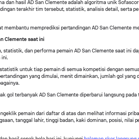
ma dan hasil AD San Clemente adalah algoritma unik Sofasco
dingan terakhir tim tersebut, statistik, analisis detail, serta
apat membantu memprediksi pertandingan AD San Clemente m
n Clemente saat ini
, statistik, dan performa pemain AD San Clemente saat ini d
ini.
 statistik untuk tiap pemain di semua kompetisi dengan semua 
ertandingan yang dimulai, menit dimainkan, jumlah gol yang d
bagainya.
ak gol terbanyak AD San Clemente diperbarui langsung pada 
geklik pemain dari daftar di atas dan melihat informasi priba
saan, tanggal lahir, tinggi badan, kaki dominan, posisi, nilai 
an hasil sepak bola hari ini, kunjungi
halaman skor langsung 