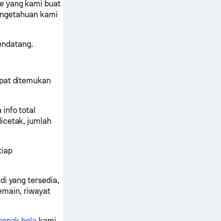
re yang kami buat
 pengetahuan kami
endatang.
apat ditemukan
info total
icetak, jumlah
tiap
di yang tersedia,
pemain, riwayat
sepak bola
kami.