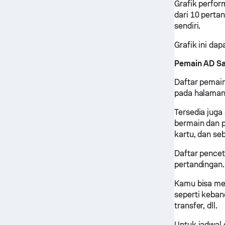
Grafik perfor
dari 10 pertan
sendiri.
Grafik ini d
Pemain AD Sa
Daftar pemain
pada halaman 
Tersedia juga
bermain dan p
kartu, dan se
Daftar pencet
pertandingan.
Kamu bisa men
seperti kebang
transfer, dll.
Untuk jadwal d