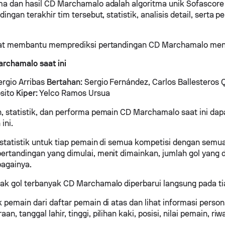
ma dan hasil CD Marchamalo adalah algoritma unik Sofascore
dingan terakhir tim tersebut, statistik, analisis detail, serta
apat membantu memprediksi pertandingan CD Marchamalo me
rchamalo saat ini
rgio Arribas
Bertahan:
Sergio Fernández, Carlos Ballesteros Q
sito
Kiper:
Yelco Ramos Ursua
, statistik, dan performa pemain CD Marchamalo saat ini da
ini.
 statistik untuk tiap pemain di semua kompetisi dengan semua 
ertandingan yang dimulai, menit dimainkan, jumlah gol yang d
bagainya.
ak gol terbanyak CD Marchamalo diperbarui langsung pada ti
k pemain dari daftar pemain di atas dan lihat informasi person
n, tanggal lahir, tinggi, pilihan kaki, posisi, nilai pemain, riwa