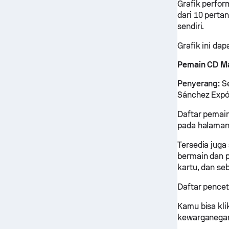
Grafik perfor
dari 10 pertan
sendiri.
Grafik ini d
Pemain CD Ma
Penyerang:
Se
Sánchez Expó
Daftar pemain
pada halaman 
Tersedia juga
bermain dan p
kartu, dan se
Daftar pencet
Kamu bisa kli
kewarganegaraa