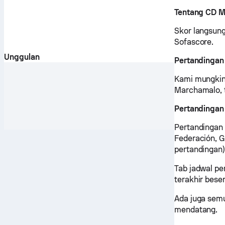
Tentang CD 
Skor langsung
Sofascore.
Unggulan
Pertandingan
Kami mungkin 
Marchamalo, t
Pertandinga
Pertandingan
Federación, 
pertandingan)
Tab jadwal p
terakhir bese
Ada juga sem
mendatang.