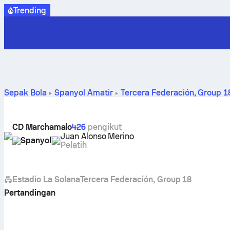
Trending
Sepak Bola
Spanyol
Amatir
Tercera Federación, Group 1
CD Marchamalo
426
pengikut
Juan Alonso Merino
Spanyol
Pelatih
Estadio La Solana
Tercera Federación, Group 18
Pertandingan