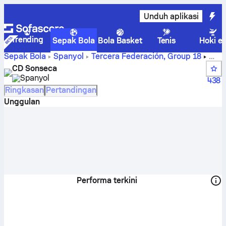
Unduh aplikasi
Trending
Sepak Bola
Bola Basket
Tenis
Hoki e
Sepak Bola
Spanyol
Tercera Federación, Group 18
Skor, jadwal pertandingan, klasemen, dan statistik pemain
CD Sonseca
CD Sonseca
Spanyol
438
Ringkasan
Pertandingan
Unggulan
Performa terkini