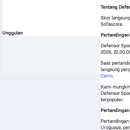
Tentang Defe
Skor langsung,
Sofascore.
Unggulan
Pertandingan
Defensor Spo
2026, 22.00.0
Saat pertandi
langsung yang
Cerro
.
Kami mungkin 
Defensor Spor
terpopuler.
Pertandingan
Pertandingan 
Uruguaya, per