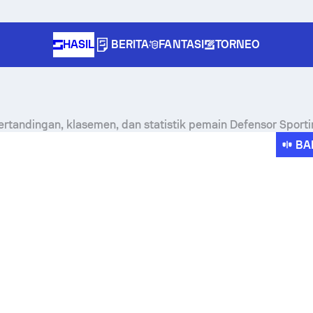
HASIL
BERITA
FANTASI
TORNEO
pertandingan, klasemen, dan statistik pemain Defensor Sport
BA