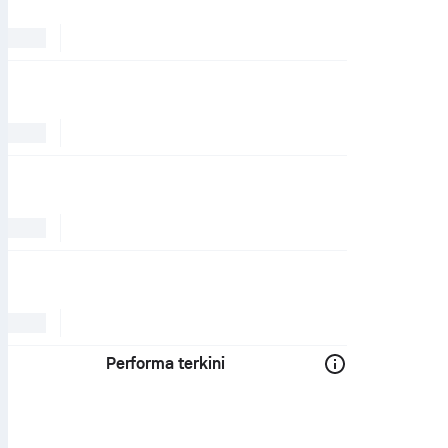
Performa terkini