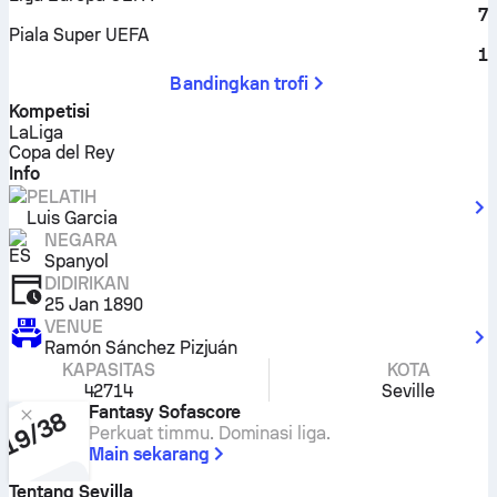
7
Piala Super UEFA
1
Bandingkan trofi
Kompetisi
LaLiga
Copa del Rey
Info
PELATIH
Luis Garcia
NEGARA
Spanyol
DIDIRIKAN
25 Jan 1890
VENUE
Ramón Sánchez Pizjuán
KAPASITAS
KOTA
42714
Seville
Fantasy Sofascore
Perkuat timmu. Dominasi liga.
Main sekarang
Tentang Sevilla