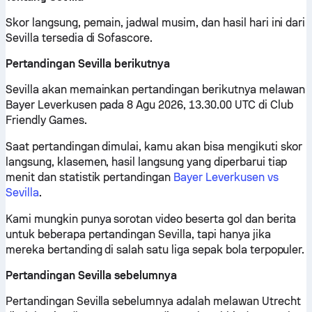
Skor langsung, pemain, jadwal musim, dan hasil hari ini dari
Sevilla tersedia di Sofascore.
Pertandingan Sevilla berikutnya
Sevilla akan memainkan pertandingan berikutnya melawan
Bayer Leverkusen pada 8 Agu 2026, 13.30.00 UTC di Club
Friendly Games.
Saat pertandingan dimulai, kamu akan bisa mengikuti skor
langsung, klasemen, hasil langsung yang diperbarui tiap
menit dan statistik pertandingan
Bayer Leverkusen vs
Sevilla
.
Kami mungkin punya sorotan video beserta gol dan berita
untuk beberapa pertandingan Sevilla, tapi hanya jika
mereka bertanding di salah satu liga sepak bola terpopuler.
Pertandingan Sevilla sebelumnya
Pertandingan Sevilla sebelumnya adalah melawan Utrecht