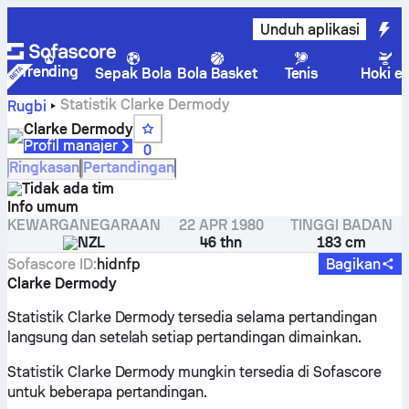
Unduh aplikasi
Trending
Sepak Bola
Bola Basket
Tenis
Hoki e
Statistik Clarke Dermody
Rugbi
Clarke Dermody
Profil manajer
0
Ringkasan
Pertandingan
Tidak ada tim
Info umum
KEWARGANEGARAAN
22 APR 1980
TINGGI BADAN
NZL
46 thn
183 cm
Sofascore ID
:
hidnfp
Bagikan
Clarke Dermody
Statistik Clarke Dermody tersedia selama pertandingan
langsung dan setelah setiap pertandingan dimainkan.
Statistik Clarke Dermody mungkin tersedia di Sofascore
untuk beberapa pertandingan.