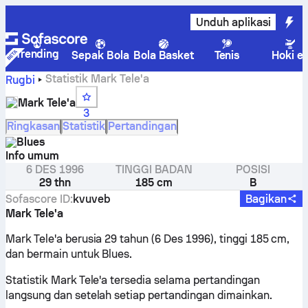
Unduh aplikasi
Trending
Sepak Bola
Bola Basket
Tenis
Hoki e
Statistik Mark Tele'a
Rugbi
Mark Tele'a
3
Ringkasan
Statistik
Pertandingan
Blues
Info umum
6 DES 1996
TINGGI BADAN
POSISI
29 thn
185 cm
B
Sofascore ID
:
kvuveb
Bagikan
Mark Tele'a
Mark Tele'a berusia 29 tahun (6 Des 1996), tinggi 185 cm,
dan bermain untuk Blues.
Statistik Mark Tele'a tersedia selama pertandingan
langsung dan setelah setiap pertandingan dimainkan.