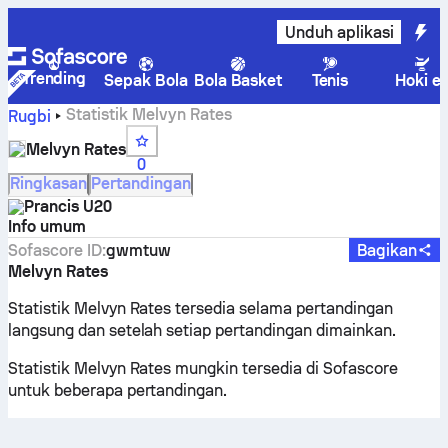
Unduh aplikasi
Trending
Sepak Bola
Bola Basket
Tenis
Hoki e
Statistik Melvyn Rates
Rugbi
Melvyn Rates
0
Ringkasan
Pertandingan
Prancis U20
Info umum
Sofascore ID
:
gwmtuw
Bagikan
Melvyn Rates
Statistik Melvyn Rates tersedia selama pertandingan
langsung dan setelah setiap pertandingan dimainkan.
Statistik Melvyn Rates mungkin tersedia di Sofascore
untuk beberapa pertandingan.