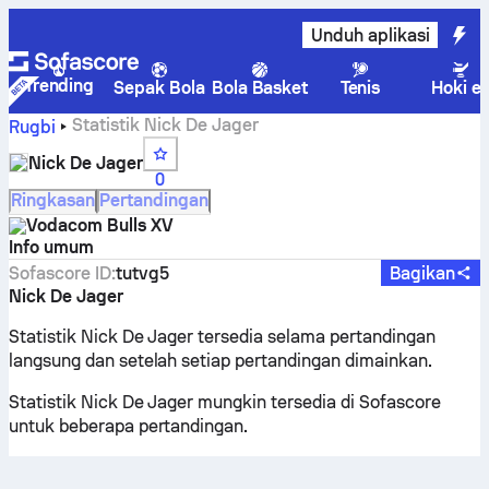
Unduh aplikasi
Trending
Sepak Bola
Bola Basket
Tenis
Hoki e
Statistik Nick De Jager
Rugbi
Nick De Jager
0
Ringkasan
Pertandingan
Vodacom Bulls XV
Info umum
Sofascore ID
:
tutvg5
Bagikan
Nick De Jager
Statistik Nick De Jager tersedia selama pertandingan
langsung dan setelah setiap pertandingan dimainkan.
Statistik Nick De Jager mungkin tersedia di Sofascore
untuk beberapa pertandingan.