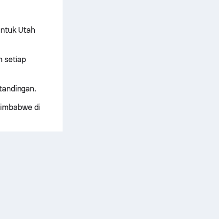
untuk Utah
h setiap
tandingan.
Zimbabwe di