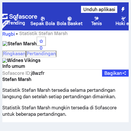
Unduh aplikasi
Trending
Sepak Bola
Bola Basket
Tenis
Hoki e
Statistik Stefan Marsh
Rugbi
Stefan Marsh
0
Ringkasan
Pertandingan
Widnes Vikings
Info umum
Sofascore ID
:
j8wzfr
Bagikan
Stefan Marsh
Statistik Stefan Marsh tersedia selama pertandingan
langsung dan setelah setiap pertandingan dimainkan.
Statistik Stefan Marsh mungkin tersedia di Sofascore
untuk beberapa pertandingan.