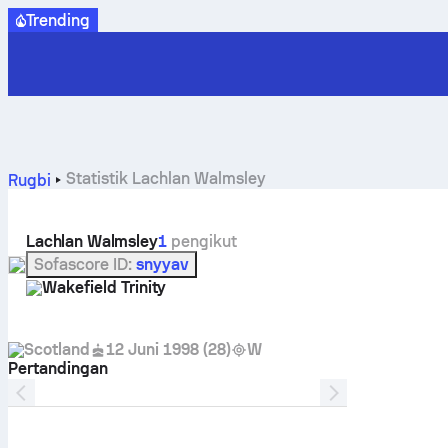
Trending
Statistik Lachlan Walmsley
Rugbi
Lachlan Walmsley
1
pengikut
Sofascore ID
:
snyyav
Wakefield Trinity
Scotland
12 Juni 1998
(
28
)
W
Pertandingan