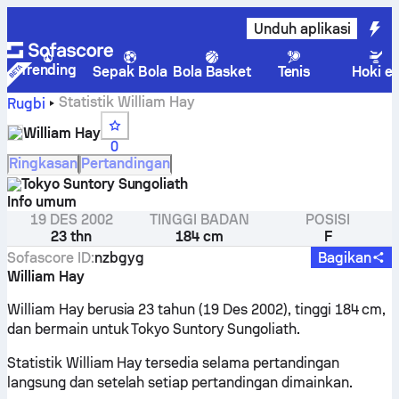
Unduh aplikasi
Trending
Sepak Bola
Bola Basket
Tenis
Hoki e
Statistik William Hay
Rugbi
William Hay
0
Ringkasan
Pertandingan
Tokyo Suntory Sungoliath
Info umum
19 DES 2002
TINGGI BADAN
POSISI
23 thn
184 cm
F
Sofascore ID
:
nzbgyg
Bagikan
William Hay
William Hay berusia 23 tahun (19 Des 2002), tinggi 184 cm,
dan bermain untuk Tokyo Suntory Sungoliath.
Statistik William Hay tersedia selama pertandingan
langsung dan setelah setiap pertandingan dimainkan.