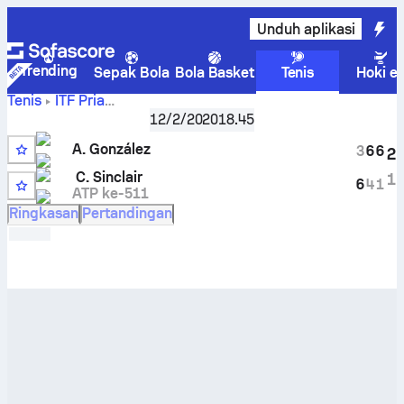
Unduh aplikasi
Trending
Sepak Bola
Bola Basket
Tenis
Hoki e
Tenis
ITF Pria
A.
Naples, Singles M-ITF-USA-06A
12/2/2020
18.45
,
Babak 32 besar
González
vs
Colin Sinclair
Skor Live dan hasil H2H
A. González
3
6
6
2
C. Sinclair
1
6
4
1
ATP ke-511
Q
Ringkasan
Pertandingan