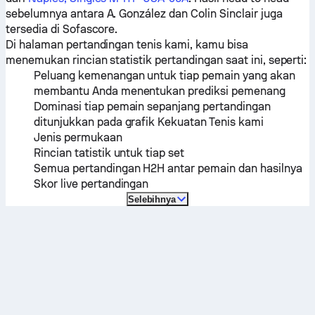
sebelumnya antara
A. González
dan
Colin Sinclair
juga
tersedia di Sofascore.
Di halaman pertandingan tenis kami, kamu bisa
menemukan rincian statistik pertandingan saat ini, seperti:
Peluang kemenangan untuk tiap pemain yang akan
membantu Anda menentukan prediksi pemenang
Dominasi tiap pemain sepanjang pertandingan
ditunjukkan pada grafik Kekuatan Tenis kami
Jenis permukaan
Rincian tatistik untuk tiap set
Semua pertandingan H2H antar pemain dan hasilnya
Skor live pertandingan
Selebihnya