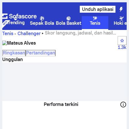
Unduh aplikasi
Trending
Sepak Bola
Bola Basket
Tenis
Hoki e
Skor langsung, jadwal, dan hasil
Tenis
Challenger
Mateus Alves
Mateus Alves
1.3k
Ringkasan
Pertandingan
Unggulan
Performa terkini