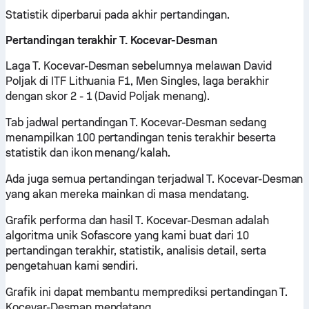
Statistik diperbarui pada akhir pertandingan.
Pertandingan terakhir T. Kocevar-Desman
Laga T. Kocevar-Desman sebelumnya melawan David
Poljak di ITF Lithuania F1, Men Singles, laga berakhir
dengan skor 2 - 1 (David Poljak menang).
Tab jadwal pertandingan T. Kocevar-Desman sedang
menampilkan 100 pertandingan tenis terakhir beserta
statistik dan ikon menang/kalah.
Ada juga semua pertandingan terjadwal T. Kocevar-Desman
yang akan mereka mainkan di masa mendatang.
Grafik performa dan hasil T. Kocevar-Desman adalah
algoritma unik Sofascore yang kami buat dari 10
pertandingan terakhir, statistik, analisis detail, serta
pengetahuan kami sendiri.
Grafik ini dapat membantu memprediksi pertandingan T.
Kocevar-Desman mendatang.