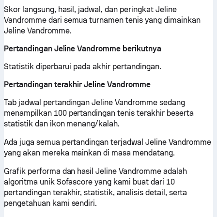
Skor langsung, hasil, jadwal, dan peringkat Jeline
Vandromme dari semua turnamen tenis yang dimainkan
Jeline Vandromme.
Pertandingan Jeline Vandromme berikutnya
Statistik diperbarui pada akhir pertandingan.
Pertandingan terakhir Jeline Vandromme
Tab jadwal pertandingan Jeline Vandromme sedang
menampilkan 100 pertandingan tenis terakhir beserta
statistik dan ikon menang/kalah.
Ada juga semua pertandingan terjadwal Jeline Vandromme
yang akan mereka mainkan di masa mendatang.
Grafik performa dan hasil Jeline Vandromme adalah
algoritma unik Sofascore yang kami buat dari 10
pertandingan terakhir, statistik, analisis detail, serta
pengetahuan kami sendiri.