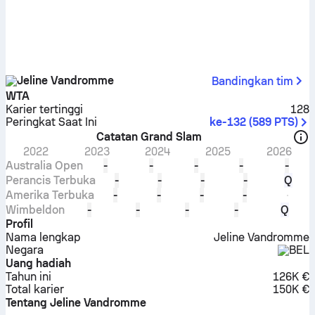
Jeline Vandromme
Bandingkan tim
WTA
Karier tertinggi
128
Peringkat Saat Ini
ke-132
(
589
PTS
)
Catatan Grand Slam
2022
2023
2024
2025
2026
Australia Open
-
-
-
-
-
Perancis Terbuka
-
-
-
-
Q
Amerika Terbuka
-
-
-
-
Wimbeldon
-
-
-
-
Q
Profil
Nama lengkap
Jeline Vandromme
Negara
BEL
Uang hadiah
Tahun ini
126K €
Total karier
150K €
Tentang Jeline Vandromme