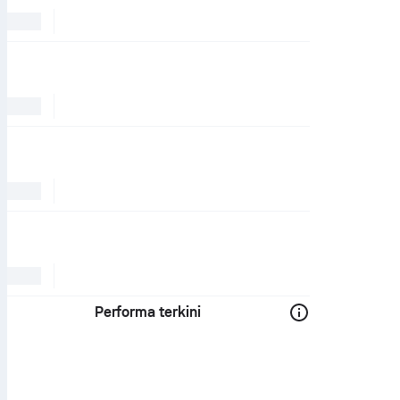
Performa terkini