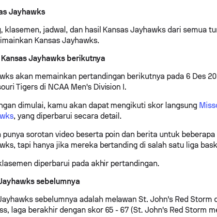
sas Jayhawks
, klasemen, jadwal, dan hasil Kansas Jayhawks dari semua t
dimainkan Kansas Jayhawks.
 Kansas Jayhawks berikutnya
wks akan memainkan pertandingan berikutnya pada 6 Des 20
uri Tigers di NCAA Men's Division I.
ngan dimulai, kamu akan dapat mengikuti skor langsung
Misso
awks
, yang diperbarui secara detail.
punya sorotan video beserta poin dan berita untuk beberapa
ks, tapi hanya jika mereka bertanding di salah satu liga bask
 klasemen diperbarui pada akhir pertandingan.
 Jayhawks sebelumnya
Jayhawks sebelumnya adalah melawan St. John's Red Storm 
s, laga berakhir dengan skor 65 - 67 (St. John's Red Storm