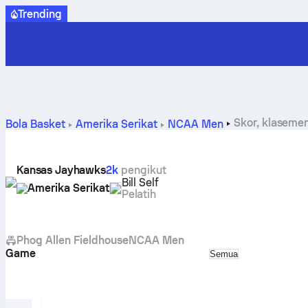
Trending
Skor, klaseme
Bola Basket
Amerika Serikat
NCAA Men
Kansas Jayhawks
2k
pengikut
Bill Self
Amerika Serikat
Pelatih
Phog Allen Fieldhouse
NCAA Men
Game
Select match type
Semua