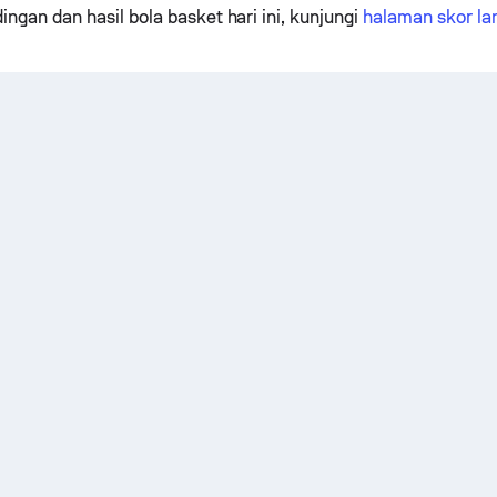
ingan dan hasil bola basket hari ini, kunjungi
halaman skor la