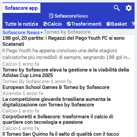
Sofascore app
Tutte le notizie
Calcio
Trasferimenti
Basket
Torneo by Sofascore
Sofascore News
198 gol, 20 partite: i Ragazzi del Pago Youth FC si sono
Scatenati
Il Pago Youth ha appena concluso una delle stagioni
calcistiche più incredibili di sempre, segnando 198 gol in
sole 20 partite e vincendo l’American Samoa League.
Calcio
1 anno fa
Torneo by Sofascore eleva la gestione e la visibilità della
Grazie a Torneo by Sofascore, anche questa incredibile
Adidas Cup Lima 2025
storia ha raggiunto i fan di tutto il mondo.
Torneo By Sofascore
1 anno fa
European School Games & Torneo by Sofascore
Azienda
1 anno fa
La competizione giovanile brasiliana aumenta la
digitalizzazione con Torneo by Sofascore
Calcio
1 anno fa
CorpoGoretti e Sofascore: trasformare il calcio di
quartiere con tecnologia e passione
Calcio
1 anno fa
Il Torneo San Quirino fa il salto di qualità con il tocco